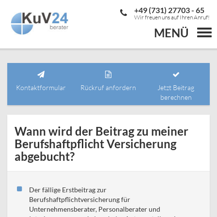
+49 (731) 27703 - 65
Wir freuen uns auf Ihren Anruf!
MENÜ
Togg
navi
Kontaktformular
Rückruf anfordern
Jetzt Beitrag
berechnen
Wann wird der Beitrag zu meiner
Berufshaftpflicht Versicherung
abgebucht?
Der fällige Erstbeitrag zur
Berufshaftpflichtversicherung
für
Unternehmensberater, Personalberater und