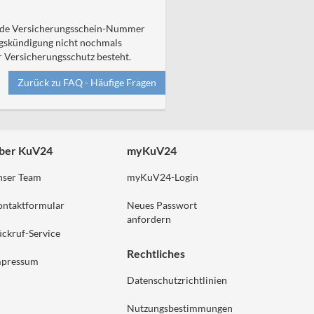
Jede Versicherungsschein-Nummer
agskündigung nicht nochmals
r Versicherungsschutz besteht.
Zurück zu FAQ - Häufige Fragen
ber KuV24
myKuV24
nser Team
myKuV24-Login
ontaktformular
Neues Passwort
anfordern
ckruf-Service
Rechtliches
mpressum
Datenschutzrichtlinien
Nutzungsbestimmungen