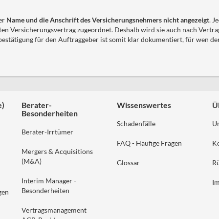
er
Name und die Anschrift des Versicherungsnehmers nicht angezeigt
. 
ten Versicherungsvertrag zugeordnet. Deshalb wird sie auch nach Vertr
estätigung für den Auftraggeber ist somit klar dokumentiert, für wen de
e)
Berater-
Wissenswertes
Ü
Besonderheiten
Schadenfälle
U
Berater-Irrtümer
FAQ - Häufige Fragen
K
Mergers & Acquisitions
(M&A)
Glossar
Rü
Interim Manager -
I
Besonderheiten
gen
Vertragsmanagement