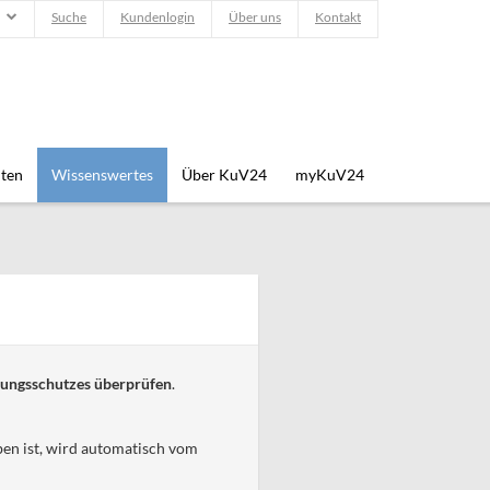
Suche
Kundenlogin
Über uns
Kontakt
iten
Wissenswertes
Über KuV24
myKuV24
ungsschutzes
überprüfen
.
ben ist, wird automatisch vom